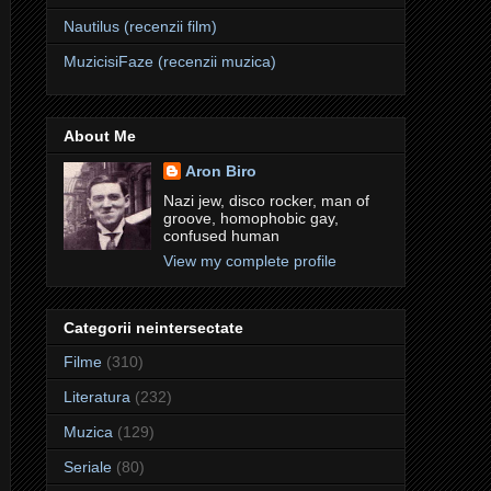
Nautilus (recenzii film)
MuzicisiFaze (recenzii muzica)
About Me
Aron Biro
Nazi jew, disco rocker, man of
groove, homophobic gay,
confused human
View my complete profile
Categorii neintersectate
Filme
(310)
Literatura
(232)
Muzica
(129)
Seriale
(80)