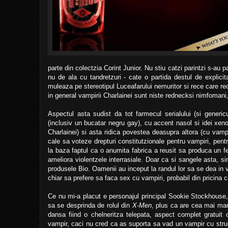
parte din colectzia Corint Junior. Nu stiu catzi parintzi s-au p
nu de ala cu tandretzuri - cate o partida destul de explicit
muleaza pe stereotipul Luceafarului nemuritor si rece care rec
in general vampirii Charlainei sunt niste rednecksi nimfomani, i
Aspectul asta sudist da tot farmecul serialului (si genericu
(inclusiv un bucatar negru gay), cu accent nasol si idei xen
Charlainei) si asta ridica povestea deasupra altora (cu vampir
cale sa voteze drepturi constitutzionale pentru vampiri, pentr
la baza faptul ca o anumita fabrica a reusit sa produca un fe
ameliora violentzele interrasiale. Doar ca si sangele asta, si
produsele Bio. Oamenii au inceput la randul lor sa se dea in v
chiar sa prefere sa faca sex cu vampiri, probabil din pricina c
Ce nu mi-a placut e personajul principal Sookie Stockhouse
sa se desprinda de rolul din
X-Men
, plus ca are cea mai mar
dansa fiind o chelneritza telepata, aspect complet gratuit 
vampir, caci nu cred ca as suporta sa vad un vampir cu strun