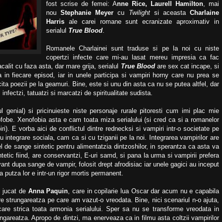
fost scrise de femei: A
nne Rice, Laurell Hamilton
, mai
nou
Stephanie Meyer
cu
Twilight
si aceasta
Charlaine
Harris
ale carei romane sunt ecranizate aproximativ in
serialul
True Blood
.
Romanele Charlainei sunt traduse si pe la noi cu niste
copertzi infecte care mi-au lasat mereu impresia ca fac
acalit cu faza asta, dar mare grija, serialul
True Blood
are sex cat incape, si
a in fiecare episod, iar in unele participa si vampiri horny care nu prea se
ita poezii pe la geamuri. Bine, este si unu din asta ca nu se putea altfel, dar
nfectzi, tatuatzi si marcatzi de spiritualitate sudista.
l genial) si pricinuieste niste personaje rurale pitoresti cum imi plac mie
ofobe. Xenofobia asta e cam toata miza serialului (si cred ca si a romanelor
i). E vorba aici de conflictul dintre rednecksi si vampiri intr-o societate pe
u integrare sociala, cam ca si cu tziganii pe la noi. Integrarea vampirilor are
l de sange sintetic pentru alimentatzia dintzoshilor, in sperantza ca asta va
ntetic fiind, are conservantzi, E-uri samd, si pana la urma si vampirii prefera
ant dupa sange de vampir, folosit drept afrodisiac iar unele gagici au inceput
a putza lor e intr-un rigor mortis permanent.
, jucat de
Anna Paquin
, care in copilarie lua Oscar dar acum nu e capabila
e strungareatza pe care am vazut-o vreodata. Bine, nici scenariul n-o ajuta,
care strica toata armonia serialului. Sper sa nu se transforme vreodata in
gareatza. Apropo de dintzi, ma enerveaza ca in filmu asta coltzii vampirilor