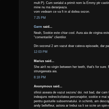
mult:P). Cum serialul a primit nom la Emmy ptr casti
mine nu ma deranjeaza.
vom vedeam ce va fi in al doilea sezon.
7:25 PM
Garm
said...
Neah, Sookie este chiar cool. Aura aia de virgina este
"comentariile" clientilor.
Din sezonul 2 am vazut doar cateva episoade, dar par
12:03 PM
Marius said...
She ain't no virgin between her teeth, that's for sure
strungareata aia.
8:18 PM
Anonymous said...
sfirsii aseara de vazut sezonu' doi. not bad, dar cam
indeajuns rednecksitatea personajelor, sookie e mai si
pentru gusturile subsemnatului. in schimb, am desco
andy bellefleur, astora ar trebui sa li se scrie un spin-