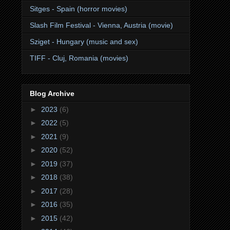
Sitges - Spain (horror movies)
Slash Film Festival - Vienna, Austria (movie)
Sziget - Hungary (music and sex)
TIFF - Cluj, Romania (movies)
Blog Archive
►
2023
(6)
►
2022
(5)
►
2021
(9)
►
2020
(52)
►
2019
(37)
►
2018
(38)
►
2017
(28)
►
2016
(35)
►
2015
(42)