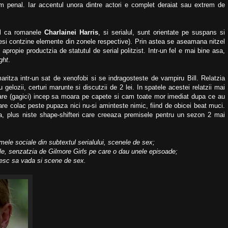
am penal. Iar accentul unora dintre actori e complet deraiat sau extrem de
tul ca romanele
Charlainei Harris
, si serialul, sunt orientate pe suspans si
esi contzine elemente din zonele respective). Prin astea se aseamana nitzel
apropie productzia de statutul de serial politzist. Intr-un fel e mai bine asa,
ght
.
itza intr-un sat de xenofobi si se indragosteste de vampiru Bill. Relatzia
gelozii, certuri marunte si discutzii de 2 lei. In spatele acestei relatzii mai
are (gagici) incep sa moara pe capete si cam toate mor imediat dupa ce au
care colac peste pupaza nici nu-si aminteste nimic, fiind de obicei beat muci.
a, plus niste shape-shifteri care creeaza premisele pentru un sezon 2 mai
mele sociale din subtextul serialului, scenele de sex;
le, senzatzia de Gilmore Girls pe care o dau unele episoade;
oresc sa vada si scene de sex.