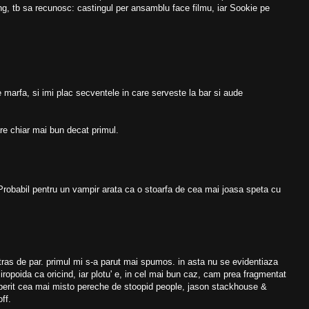
ng, tb sa recunosc: castingul per ansamblu face filmu, iar Sookie pe
 marfa, si imi plac secventele in care serveste la bar si aude
e chiar mai bun decat primul.
. Probabil pentru un vampir arata ca o stoarfa de cea mai joasa speta cu
 tras de par. primul mi s-a parut mai spumos. in asta nu se evidentiaza
ropoida ca oricind, iar plotu' e, in cel mai bun caz, cam prea fragmentat
perit cea mai misto pereche de stoopid people, jason stackhouse &
off.