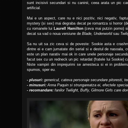
sunt incisivii secundari si nu caninii, ceea arata un pic c
artificial.
Mai e un aspect, care nu e nici pozitiv, nici negativ, fap
mystery (si sex) mai degraba decat pe romantza si horror (d
cu romanele lui
Laurell Hamilton
(ceva mai putzin porno) si 
decat sa vad o noua versiune de
Blade, Underworld
sau
Twili
Sa nu uit sa zic ceva si de poveste: Sookie asta e crashmar
dintre ei e cam jumatate din serial si e destul de nasoala, cu 
este un plan narativ mai ok in care unele personaje secund
facut sex cu un redneck un pic retardat (fratele lui Sookie) 
Niste vampiri din imprejurimi se amesteca si ei in problem
spumos, sper eu.
- plusuri:
genericul, cateva personaje secundare pitoresti, te
- minusuri:
Anna Paquin si strungareatza ei, efectele specia
- recomandare:
fanilor Twilight, Buffy, Gilmore Girls care d